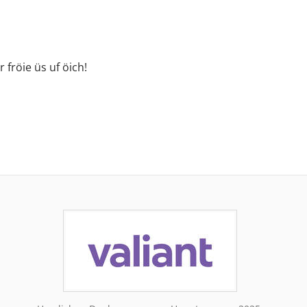
fröie üs uf öich!