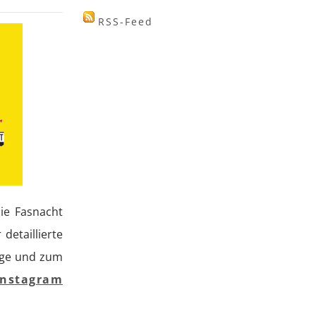
RSS-Feed
die Fasnacht
detaillierte
age und zum
Instagram