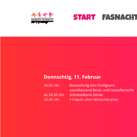
START
FASNACH