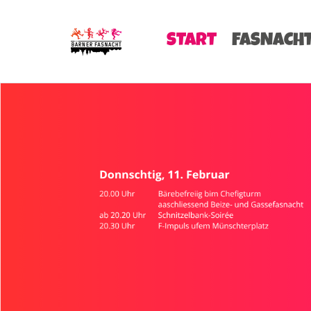
START
FASNACH