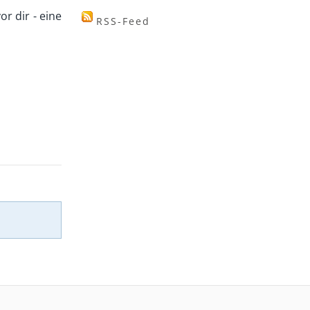
r dir - eine
RSS-Feed