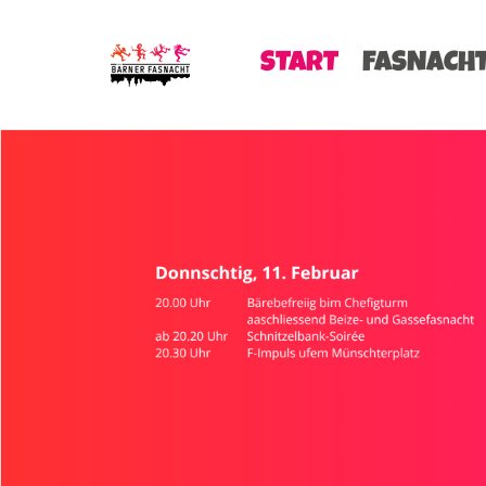
START
FASNACH